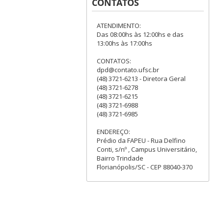
CONTATOS
ATENDIMENTO:
Das 08:00hs às 12:00hs e das
13:00hs às 17:00hs
CONTATOS:
dpd@contato.ufsc.br
(48) 3721-6213 - Diretora Geral
(48) 3721-6278
(48) 3721-6215
(48) 3721-6988
(48) 3721-6985
ENDEREÇO:
Prédio da FAPEU - Rua Delfino
Conti, s/nº , Campus Universitário,
Bairro Trindade
Florianópolis/SC - CEP 88040-370