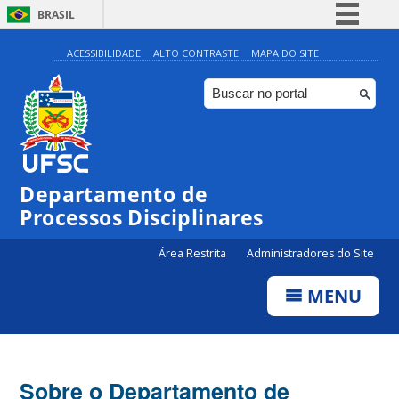
BRASIL
Simplifique!
ACESSIBILIDADE
ALTO CONTRASTE
MAPA DO SITE
Comunica BR
Participe
Acesso à informação
Legislação
Departamento de
Canais
Processos Disciplinares
Área Restrita
Administradores do Site
MENU
Sobre o Departamento de