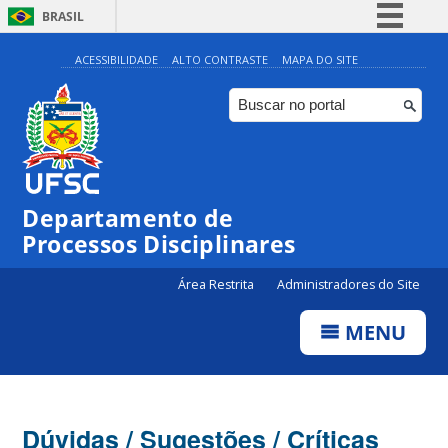
BRASIL
Simplifique!
ACESSIBILIDADE
ALTO CONTRASTE
MAPA DO SITE
Comunica BR
Participe
Acesso à informação
Legislação
Departamento de
Canais
Processos Disciplinares
Área Restrita
Administradores do Site
MENU
Dúvidas / Sugestões / Críticas