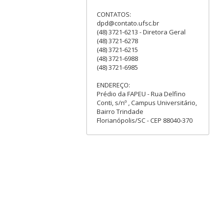
CONTATOS:
dpd@contato.ufsc.br
(48) 3721-6213 - Diretora Geral
(48) 3721-6278
(48) 3721-6215
(48) 3721-6988
(48) 3721-6985
ENDEREÇO:
Prédio da FAPEU - Rua Delfino
Conti, s/nº , Campus Universitário,
Bairro Trindade
Florianópolis/SC - CEP 88040-370