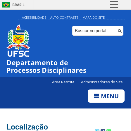
BRASIL
Simplifique!
ACESSIBILIDADE
ALTO CONTRASTE
MAPA DO SITE
Comunica BR
Participe
Acesso à informação
Legislação
Departamento de
Canais
Processos Disciplinares
Área Restrita
Administradores do Site
MENU
Localização