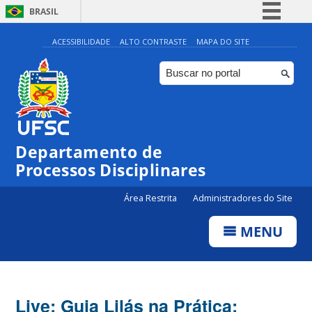
BRASIL
Simplifique!
ACESSIBILIDADE
ALTO CONTRASTE
MAPA DO SITE
Comunica BR
Participe
Acesso à informação
Legislação
Departamento de
Canais
Processos Disciplinares
Área Restrita
Administradores do Site
MENU
Live: Guia Lilás na Prática: