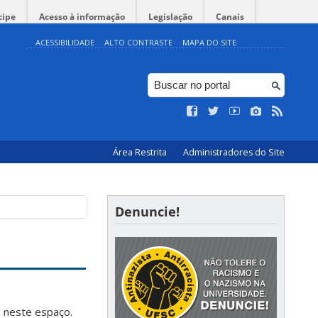
cipe
Acesso à informação
Legislação
Canais
ACESSIBILIDADE
ALTO CONTRASTE
MAPA DO SITE
Área Restrita
Administradores do Site
Denuncie!
s
neste espaço.