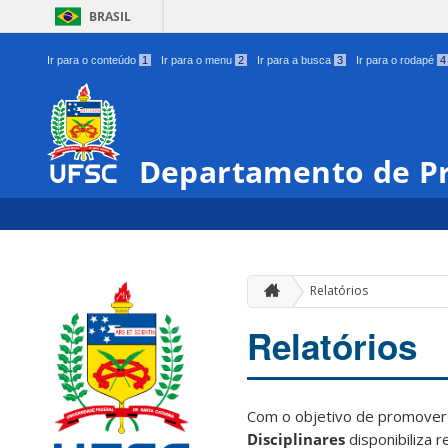
BRASIL
Ir para o conteúdo
1
Ir para o menu
2
Ir para a busca
3
Ir para o rodapé
4
Departamento de Pr
Relatórios
Relatórios
Com o objetivo de promove
Disciplinares
disponibiliza 