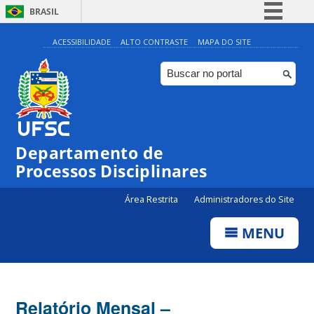
BRASIL
Simplifique!
ACESSIBILIDADE
ALTO CONTRASTE
MAPA DO SITE
Comunica BR
Participe
Acesso à informação
Legislação
Departamento de
Canais
Processos Disciplinares
Área Restrita
Administradores do Site
MENU
Relatório Mensal –