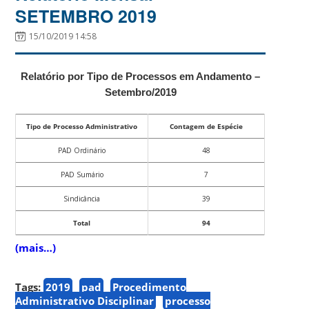
SETEMBRO 2019
15/10/2019 14:58
Relatório por Tipo de Processos em Andamento –
Setembro/2019
Tipo de Processo Administrativo
Contagem de Espécie
PAD Ordinário
48
PAD Sumário
7
Sindicância
39
Total
94
(mais…)
Tags:
2019
pad
Procedimento
Administrativo Disciplinar
processo