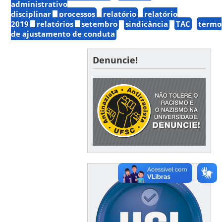
administrativo
disciplinar
processos
relatório
relatório
2019
relatórios
setembro
sindicância
TAC
termo
de ajustamento de conduta
Denuncie!